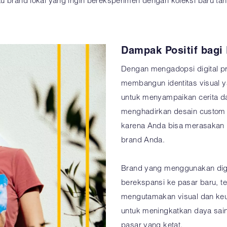
u brand lokal yang ingin bereksperimen dengan koleksi baru tanp
Dampak Positif bagi
Dengan mengadopsi digital pr
membangun identitas visual y
untuk menyampaikan cerita da
menghadirkan desain custom j
karena Anda bisa merasakan 
brand Anda.
Brand yang menggunakan digit
berekspansi ke pasar baru, t
mengutamakan visual dan keuni
untuk meningkatkan daya sain
pasar yang ketat.