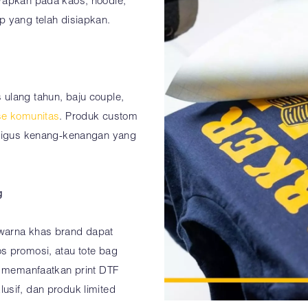
rapkan pada kaos, hoodie,
p yang telah disiapkan.
ulang tahun, baju couple,
e komunitas
. Produk custom
aligus kenang-kenangan yang
g
warna khas brand dapat
s promosi, atau tote bag
t memanfaatkan print DTF
usif, dan produk limited