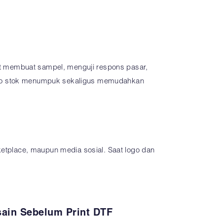
t membuat sampel, menguji respons pasar,
siko stok menumpuk sekaligus memudahkan
ketplace, maupun media sosial. Saat logo dan
ain Sebelum Print DTF