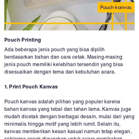
Pouch Printing
Ada beberapa jenis pouch yang bisa dipilih
berdasarkan bahan dan cara cetak. Masing-masing
jenis pouch memiliki kelebihan tersendiri yang bisa
disesuaikan dengan tema dan kebutuhan acara.
1. Print Pouch Kanvas
Pouch kanvas adalah pilihan yang populer karena
bahan kanvas yang tebal dan tahan lama. Kanvas juga
mudah dicetak dengan berbagai desain, mulai dari yang
minimalis hingga motif yang lebih rumit. Selain itu,
kanvas memberikan kesan kasual namun tetap elegan,