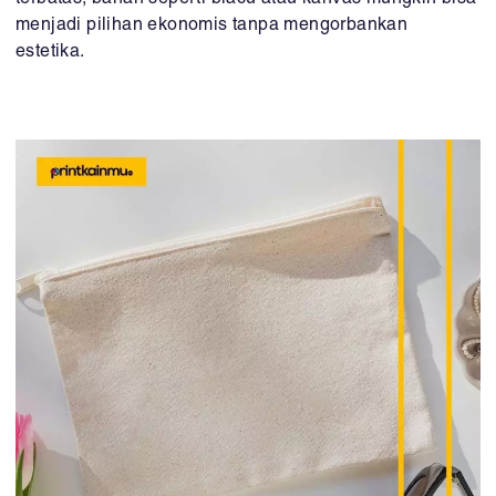
menjadi pilihan ekonomis tanpa mengorbankan
estetika.