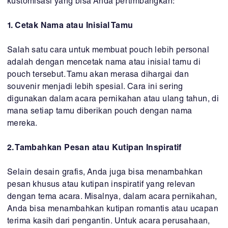
kustomisasi yang bisa Anda pertimbangkan:
1. Cetak Nama atau Inisial Tamu
Salah satu cara untuk membuat pouch lebih personal
adalah dengan mencetak nama atau inisial tamu di
pouch tersebut. Tamu akan merasa dihargai dan
souvenir menjadi lebih spesial. Cara ini sering
digunakan dalam acara pernikahan atau ulang tahun, di
mana setiap tamu diberikan pouch dengan nama
mereka.
2. Tambahkan Pesan atau Kutipan Inspiratif
Selain desain grafis, Anda juga bisa menambahkan
pesan khusus atau kutipan inspiratif yang relevan
dengan tema acara. Misalnya, dalam acara pernikahan,
Anda bisa menambahkan kutipan romantis atau ucapan
terima kasih dari pengantin. Untuk acara perusahaan,