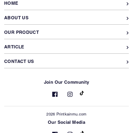
HOME
ABOUT US
OUR PRODUCT
ARTICLE
CONTACT US
Join Our Community
2026 Printkainmu.com
Our Social Media