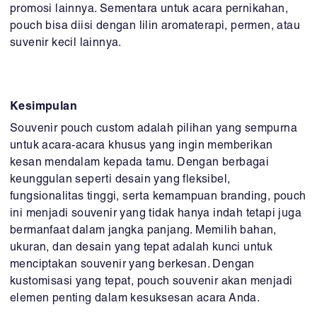
promosi lainnya. Sementara untuk acara pernikahan,
pouch bisa diisi dengan lilin aromaterapi, permen, atau
suvenir kecil lainnya.
Kesimpulan
Souvenir pouch custom adalah pilihan yang sempurna
untuk acara-acara khusus yang ingin memberikan
kesan mendalam kepada tamu. Dengan berbagai
keunggulan seperti desain yang fleksibel,
fungsionalitas tinggi, serta kemampuan branding, pouch
ini menjadi souvenir yang tidak hanya indah tetapi juga
bermanfaat dalam jangka panjang. Memilih bahan,
ukuran, dan desain yang tepat adalah kunci untuk
menciptakan souvenir yang berkesan. Dengan
kustomisasi yang tepat, pouch souvenir akan menjadi
elemen penting dalam kesuksesan acara Anda.