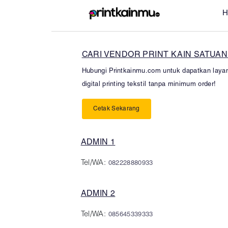
H
CARI VENDOR PRINT KAIN SATUAN
Hubungi Printkainmu.com untuk dapatkan laya
digital printing tekstil tanpa minimum order!
Cetak Sekarang
ADMIN 1
Tel/WA:
082228880933
ADMIN 2
Tel/WA:
085645339333