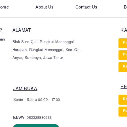
ome
About Us
Contact Us
B
?
ALAMAT
KA
nan
Blok S no 7, Jl. Rungkut Menanggal
Pr
Harapan, Rungkut Menanggal, Kec. Gn.
Pr
Anyar, Surabaya, Jawa Timur
Ka
PE
JAM BUKA
K
Senin - Sabtu 09.00 - 17.00
P
Tel/WA:
082228880933