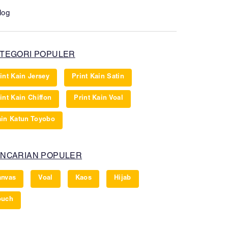
log
TEGORI POPULER
int Kain Jersey
Print Kain Satin
int Kain Chiffon
Print Kain Voal
in Katun Toyobo
NCARIAN POPULER
anvas
Voal
Kaos
Hijab
ouch