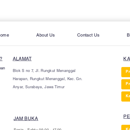
ome
About Us
Contact Us
B
?
ALAMAT
KA
nan
Blok S no 7, Jl. Rungkut Menanggal
Pr
Harapan, Rungkut Menanggal, Kec. Gn.
Pr
Anyar, Surabaya, Jawa Timur
Ka
PE
JAM BUKA
K