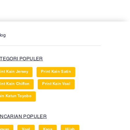
log
TEGORI POPULER
int Kain Jersey
Print Kain Satin
int Kain Chiffon
Print Kain Voal
in Katun Toyobo
NCARIAN POPULER
anvas
Voal
Kaos
Hijab